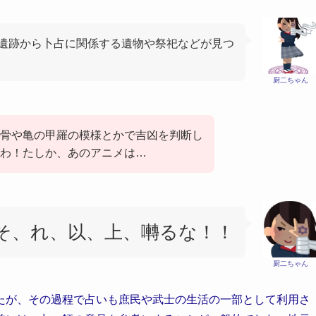
遺跡から卜占に関係する遺物や祭祀などが見つ
厨二ちゃん
骨や亀の甲羅の模様とかで吉凶を判断し
わ！たしか、あのアニメは…
そ、れ、以、上、囀るな！！
厨二ちゃん
たが、その過程で占いも庶民や武士の生活の一部として利用さ