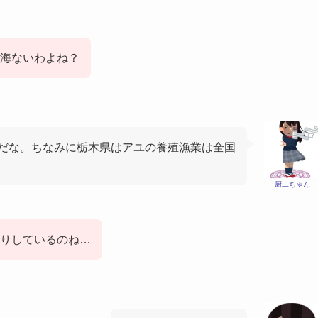
は海ないわよね？
だな。ちなみに栃木県はアユの養殖漁業は全国
厨二ちゃん
りしているのね…