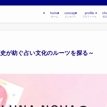
home
concept
profile
ch
ホーム
コンセプト
プロフィール
鑑
歴史が紡ぐ占い文化のルーツを探る～