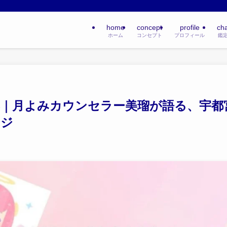
home
concept
profile
ch
ホーム
コンセプト
プロフィール
鑑
｜月よみカウンセラー美瑠が語る、宇都
ージ