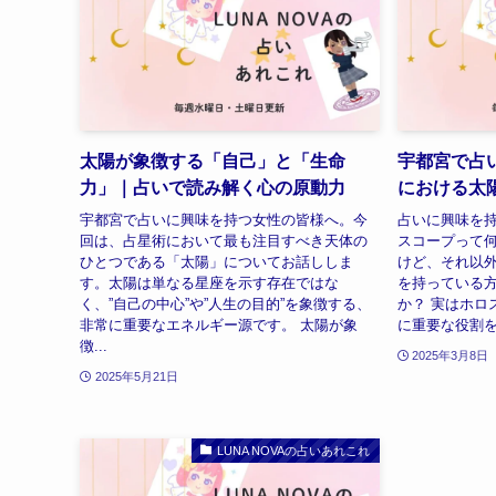
太陽が象徴する「自己」と「生命
宇都宮で占
力」｜占いで読み解く心の原動力
における太
宇都宮で占いに興味を持つ女性の皆様へ。今
占いに興味を
回は、占星術において最も注目すべき天体の
スコープって
ひとつである「太陽」についてお話ししま
けど、それ以
す。太陽は単なる星座を示す存在ではな
を持っている
く、”自己の中心”や”人生の目的”を象徴する、
か？ 実はホロ
非常に重要なエネルギー源です。 太陽が象
に重要な役割を
徴...
2025年3月8日
2025年5月21日
LUNA NOVAの占いあれこれ