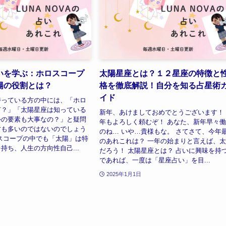
いを学ぶ：ホロスコープ
太陽星座とは？１２星座の特徴と
陽の役割とは？
格を徹底解説！自分を知る占星術
イド
持っている方の中には、「ホロ
何？」「太陽星座は知っている
新年、あけましておめでとうございます！
外の要素も大事なの？」と疑問
年もよろしく頼むぞ！ あなた、新年早々
方も多いのではないのでしょう
のね… いや…貴様もな。 さてさて、今年
スコープの中でも「太陽」は特
のあれこれは？ 一年の始まりと言えば、
持ち、人生の方向性自己...
だろう！ 太陽星座とは？ 占いに興味を持
であれば、一度は「星座占い」を目...
2025年1月1日